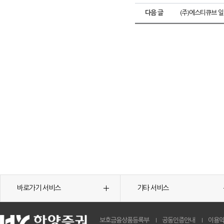
다음 글
(주)에스티큐브 
바로가기 서비스
기타 서비스
보호금융상품등록부
공동인증안내
이용