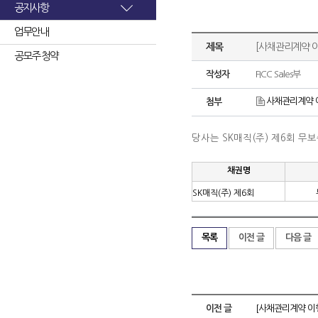
공지사항
업무안내
제목
[사채관리계약 이
공모주 청약
작성자
FICC Sales부
사채관리계약 이
첨부
당사는 SK매직(주) 제6회 
채권명
SK매직(주) 제6회
목록
이전 글
다음 글
이전 글
[사채관리계약 이