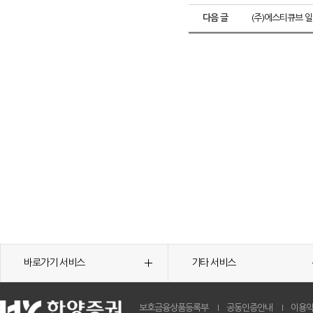
다음 글
(주)에스티큐브 
바로가기 서비스
기타 서비스
보호금융상품등록부
공동인증안내
이용