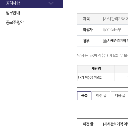
공지사항
업무안내
제목
[사채관리계약 이
공모주 청약
작성자
FICC Sales부
사채관리계약 이
첨부
당사는 SK매직(주) 제6회 
채권명
SK매직(주) 제6회
목록
이전 글
다음 글
이전 글
[사채관리계약 이