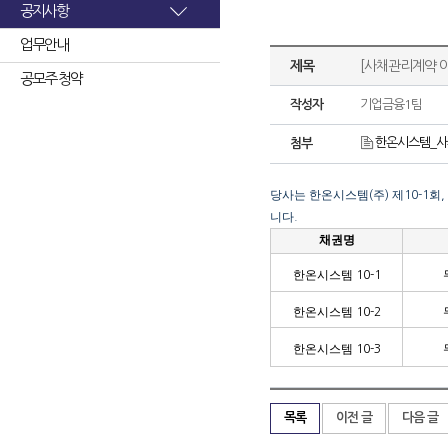
공지사항
업무안내
제목
[사채관리계약 
공모주 청약
작성자
기업금융1팀
한온시스템_사
첨부
당사는 한온시스템
주
제
회
(
)
10-1
,
니다
.
채권명
한온시스템
10-1
한온시스템
10-2
한온시스템
10-3
목록
이전 글
다음 글