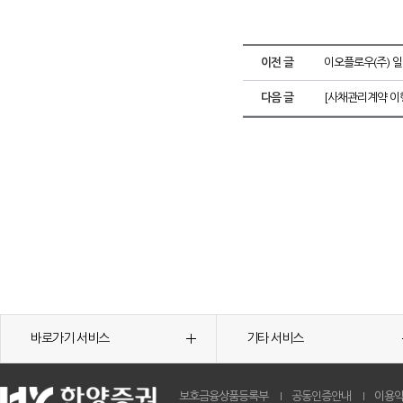
이전 글
이오플로우(주) 
다음 글
[사채관리계약 이
바로가기 서비스
기타 서비스
보호금융상품등록부
공동인증안내
이용