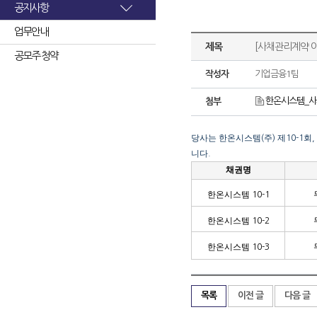
공지사항
업무안내
제목
[사채관리계약 
공모주 청약
작성자
기업금융1팀
한온시스템_사
첨부
당사는 한온시스템
주
제
회
(
)
10-1
,
니다
.
채권명
한온시스템
10-1
한온시스템
10-2
한온시스템
10-3
목록
이전 글
다음 글