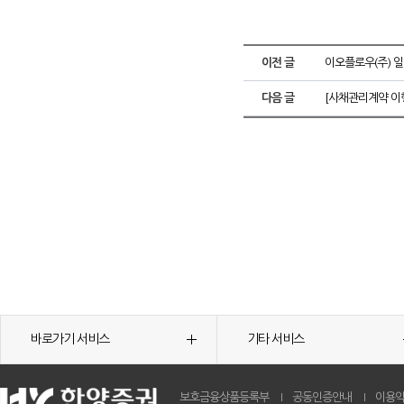
이전 글
이오플로우(주) 
다음 글
[사채관리계약 이
바로가기 서비스
기타 서비스
보호금융상품등록부
공동인증안내
이용