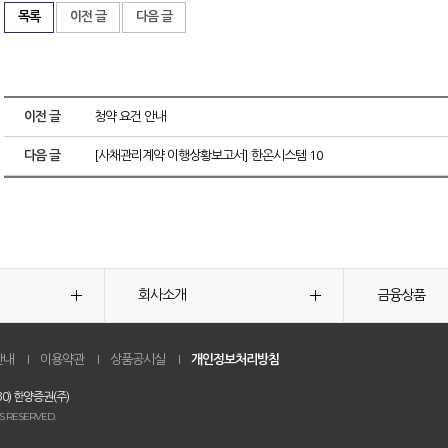
목록
이전 글
다음 글
이전 글
청약 요건 안내
다음 글
[사채관리계약 이행상황보고서] 한온시스템 10
회사소개
금융상품
안내
이용약관
상품공시실
개인정보처리방침
0) 한양증권(주)
S RESERVED.