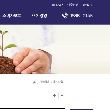
KOR
SITE MAP
인증센터
1588 - 2145
소비자보호
ESG 경영
기업금융
공지사항