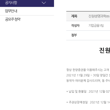
공지사항
업무안내
제목
진원생명과학㈜ 
공모주 청약
작성자
기업금융1팀
첨부
진원
항상 한양증권을 이용해주시는 고객
2021년 11월 29일 ~ 30일 
청약자 여러분께 감사드리며, 동 주
* 납입 및 환불일 : 2021년 12월 02
* 주권상장예정일 : 2021년 12월 1