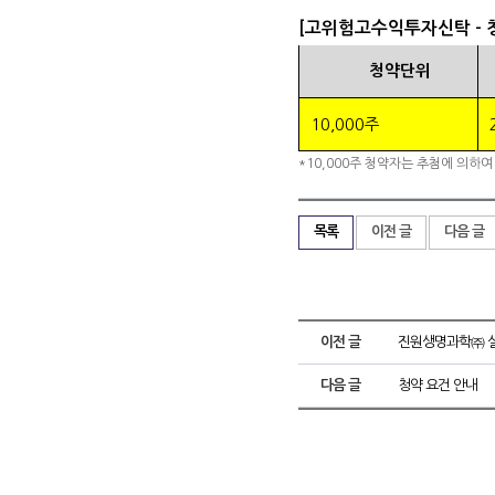
[고위험고수익투자신탁 - 
청약단위
10,000주
*10,000주 청약자는 추첨에 의하여
목록
이전 글
다음 글
이전 글
진원생명과학㈜ 실
다음 글
청약 요건 안내