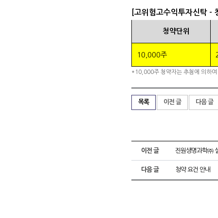
[고위험고수익투자신탁 - 
청약단위
10,000주
*10,000주 청약자는 추첨에 의하여
목록
이전 글
다음 글
이전 글
진원생명과학㈜ 실
다음 글
청약 요건 안내