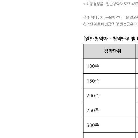
* 최종경쟁률 : 일반청약자 523.48
총 청약대금이 공모청약대금을 초과하
청약단위별 배정금액 및 환불금은 아
[일반청약자 - 청약단위별
청약단위
100주
150주
200주
250주
300주