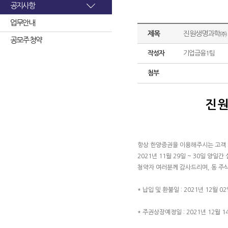
공지사항
업무안내
제목
진원생명과학㈜ 
공모주 청약
작성자
기업금융1팀
첨부
진원
항상 한양증권을 이용해주시는 고객
2021년 11월 29일 ~ 30일 
청약자 여러분께 감사드리며, 동 주
* 납입 및 환불일 : 2021년 12월 02
* 주권상장예정일 : 2021년 12월 1