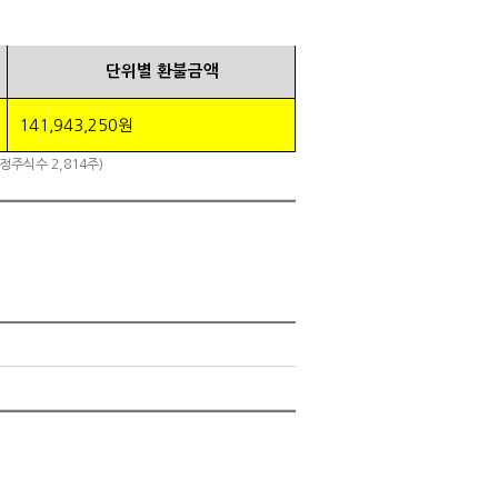
단위별 환불금액
141,943,250원
정주식수 2,814주)