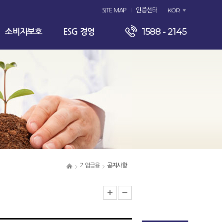
KOR
SITE MAP
인증센터
1588 - 2145
소비자보호
ESG 경영
기업금융
공지사항