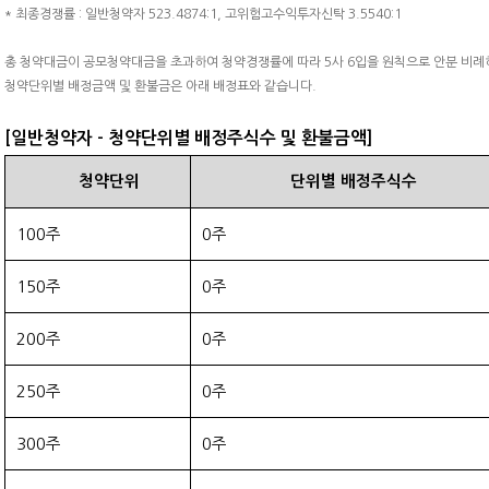
* 최종경쟁률 : 일반청약자 523.4874:1, 고위험고수익투자신탁 3.5540:1
총 청약대금이 공모청약대금을 초과하여 청약경쟁률에 따라 5사 6입을 원칙으로 안분 비
청약단위별 배정금액 및 환불금은 아래 배정표와 같습니다.
[일반청약자 - 청약단위별 배정주식수 및 환불금액]
청약단위
단위별 배정주식수
100주
0주
150주
0주
200주
0주
250주
0주
300주
0주