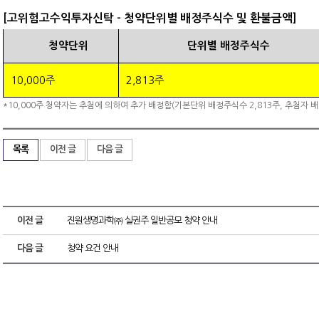
[고위험고수익투자신탁 - 청약단위별 배정주식수 및 환불금액]
청약단위
단위별 배정주식수
10,000주
2,813주
*10,000주 청약자는 추첨에 의하여 추가 배정함(기본단위 배정주식수 2,813주, 추첨자 배
목록
이전 글
다음 글
이전 글
진원생명과학㈜ 실권주 일반공모 청약 안내
다음 글
청약 요건 안내