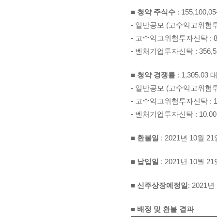
■
청약 주식수
: 155,100,05
-
일반공모
(
고수익고위험투
-
고수익고위험투자신탁
: 
-
벤처기업투자신탁
: 356,
■
청약 경쟁률
: 1,305.03
-
일반공모
(
고수익고위험투
-
고수익고위험투자신탁
: 
-
벤처기업투자신탁
: 10.0
■
환불일
: 2021
년
10
월
21
■
납입일
: 2021
년
10
월
21
■
신주상장예정일
: 2021
년
■
배정 및 환불 결과