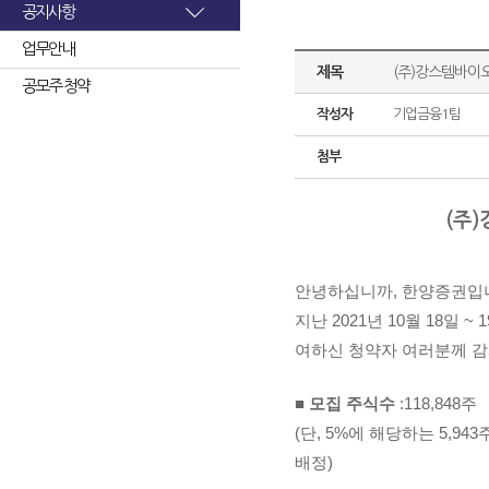
공지사항
업무안내
제목
(주)강스템바이
공모주 청약
작성자
기업금융1팀
첨부
(
주
)
안녕하십니까
,
한양증권입
지난
2021
년
10
월
18
일
~ 1
여하신 청약자 여러분께 감
■
모집 주식수
:
118,848
주
(
단
, 5%
에 해당하는
5,943
배정
)