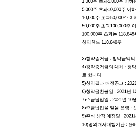
1,000
주 초과
5,000
주 이하
5,000
주 초과
10,000
주 이
10,000
주 초과
50,000
주 이
50,000
주 초과
100,000
주 
100,000
주 초과는
118,848
청약한도
118,848
주
3)
청약증거금
:
청약금액의
4)
청약증거금의 대체
:
청약
로 합니다
.
5)
청약결과 배정공고
: 202
6)
청약금환불일
: 2021
년
1
7)
주금납입일
: 2021
년
10
8)
주금납입을 맡을 은행
:
9)
주식 상장 예정일
: 2021
10)
명의개서대행기관
:
한국