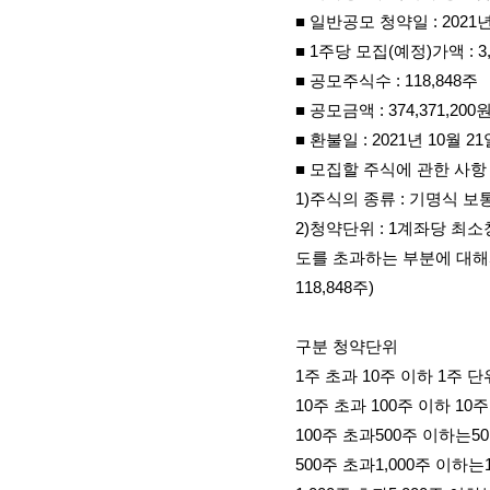
■ 일반공모 청약일
: 2021
■
1
주당 모집
(
예정
)
가액
: 3
■ 공모주식수
: 118,848
주
■ 공모금액
:
374,371,200
■ 환불일
: 2021
년
10
월
21
■ 모집할 주식에 관한 사항
1)
주식의 종류
:
기명식 보
2)
청약단위
: 1
계좌당 최소
도를 초과하는 부분에 대해
118,848
주
)
구분 청약단위
1
주 초과
10
주 이하
1
주 단
10
주 초과
100
주 이하
10
주
100
주 초과
500
주 이하는
50
500
주 초과
1,000
주 이하는