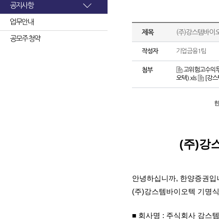
공지사항
업무안내
제목
(주)강스템바이
공모주 청약
작성자
기업금융1팀
고위험고수익투
첨부
오텍).xls
[강스
한
(
주
)
강
안녕하십니까
,
한양증권입
(
주
)
강스템바이오텍 기명식
■ 회사명
:
주식회사 강스