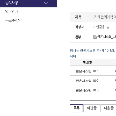
공지사항
업무안내
제목
[사채관리계약 
공모주 청약
작성자
기업금융1팀
한온시스템_사
첨부
당사는 한온시스템
주
제
회
(
)
10-1
,
니다
.
채권명
한온시스템
10-1
한온시스템
10-2
한온시스템
10-3
목록
이전 글
다음 글