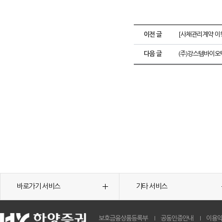
이전 글
[사채관리계약 이
다음 글
(주)강스템바이오
바로가기 서비스
기타 서비스
보호금융상품등록부
공동인증안내
이용