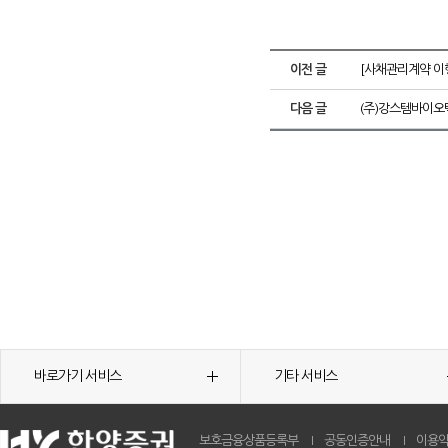
이전 글
[사채관리계약 이
다음 글
(주)강스템바이오
바로가기 서비스
기타 서비스
보호금융상품등록부
공동인증안내
이용