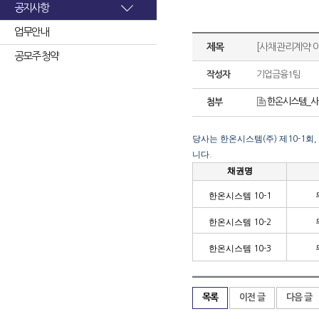
공지사항
업무안내
제목
[사채관리계약 
공모주 청약
작성자
기업금융1팀
한온시스템_사
첨부
당사는 한온시스템
주
제
회
(
)
10-1
,
니다
.
채권명
한온시스템
10-1
한온시스템
10-2
한온시스템
10-3
목록
이전 글
다음 글