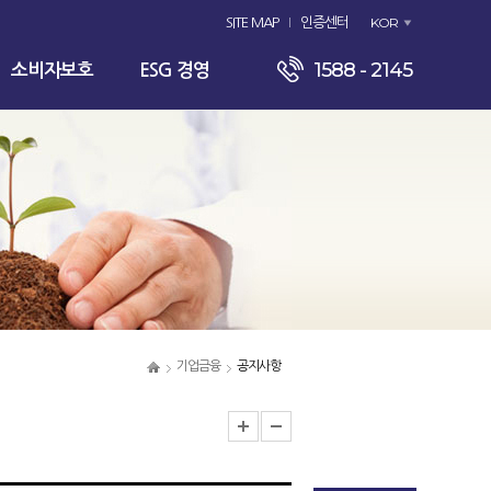
KOR
SITE MAP
인증센터
1588 - 2145
소비자보호
ESG 경영
기업금융
공지사항