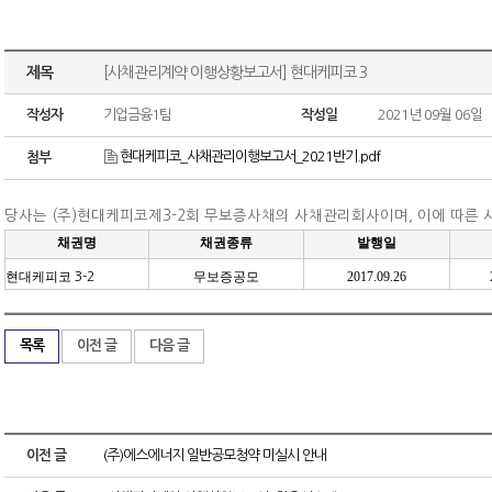
제목
[사채관리계약 이행상황보고서] 현대케피코 3
작성자
기업금융1팀
작성일
2021년 09월 06일
현대케피코_사채관리이행보고서_2021반기.pdf
첨부
당사는
(
주
)
현대케피코
제
3-2
회 무보증사채의 사채관리회사이며
,
이에 따른
채권명
채권종류
발행일
현대케피코
무보증공모
2017.09.26
3-2
목록
이전 글
다음 글
이전 글
(주)에스에너지 일반공모청약 미실시 안내