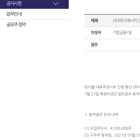
공지사항
업무안내
제목
(주)에스에너지
공모주 청약
작성자
기업금융1팀
첨부
당사를 대표주관사로 진행 중인 (주
7월 27일 예정되었던 일반공모 청
1. 청약결과 상세 내역
(1) 모집주식수 : 4,500,000주
(2) 구주주 청약일 : 2021년 07월 2