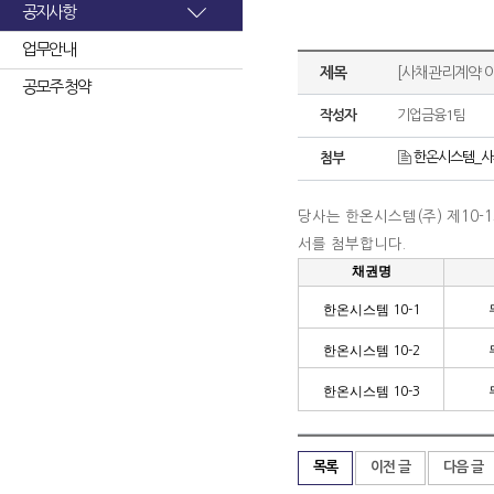
공지사항
업무안내
제목
[사채관리계약 
공모주 청약
작성자
기업금융1팀
한온시스템_사
첨부
당사는 한온시스템
(
주
)
제
10-1
서를 첨부합니다
.
채권명
한온시스템
10-1
한온시스템
10-2
한온시스템
10-3
목록
이전 글
다음 글