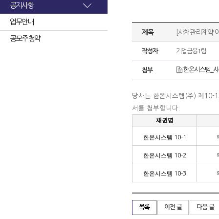
공지사항
업무안내
제목
[사채관리계약 
공모주 청약
작성자
기업금융1팀
한온시스템_사
첨부
당사는 한온시스템
(
주
)
제
10-1
서를 첨부합니다
.
채권명
한온시스템
10-1
한온시스템
10-2
한온시스템
10-3
목록
이전 글
다음 글