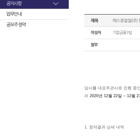
공지사항
업무안내
제목
에스퓨얼셀(주)
공모주 청약
작성자
기업금융1팀
첨부
당사를 대표주관사
로 진행 중
라
2020년 12월 22일 ~ 
1. 청약결과 상세 내역