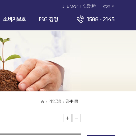
KOR
SITE MAP
인증센터
1588 - 2145
소비자보호
ESG 경영
기업금융
공지사항