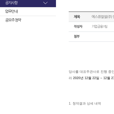
공지사항
업무안내
제목
에스퓨얼셀(주)
공모주 청약
작성자
기업금융1팀
첨부
당사를 대표주관사
로 진행 중
라
2020년 12월 22일 ~ 
1. 청약결과 상세 내역