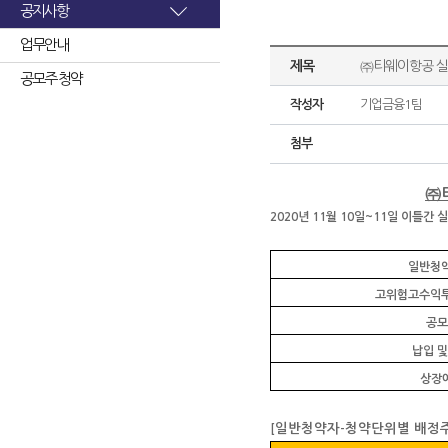
공지사항
업무안내
제목
㈜티웨이항공 실
공모주 청약
작성자
기업금융1팀
첨부
㈜
2020
년
11
월
10
일
~11
일 이틀간 
일반청약
고위험고수익투
공모
납입 및
상장
일반청약자
청약단위별 배정주
[
-