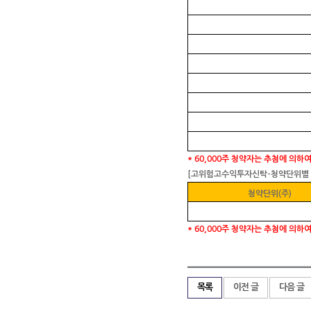
* 60,000
주 청약자는 추첨에 의하여
[
고위험고수익투자신탁
-
청약단위별 
청약단위
(
주
)
* 60,000
주 청약자는 추첨에 의하여
목록
이전 글
다음 글