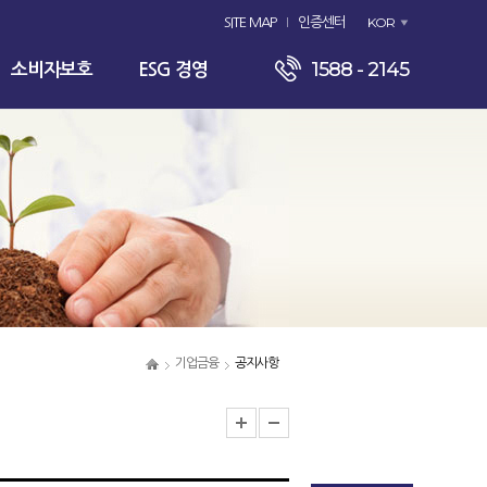
KOR
SITE MAP
인증센터
1588 - 2145
소비자보호
ESG 경영
기업금융
공지사항