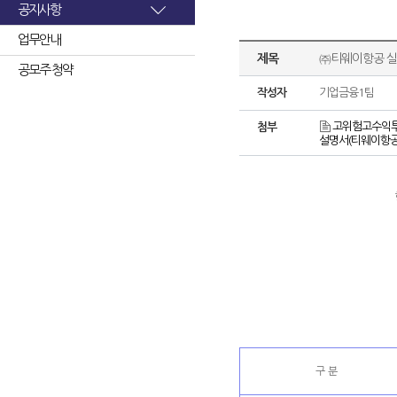
공지사항
업무안내
제목
㈜티웨이항공 실
공모주 청약
작성자
기업금융1팀
고위험고수익투
첨부
설명서(티웨이항공)
구 분