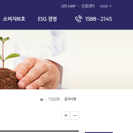
KOR
SITE MAP
인증센터
1588 - 2145
소비자보호
ESG 경영
기업금융
공지사항