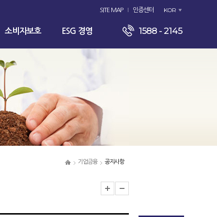
KOR
SITE MAP
인증센터
1588 - 2145
소비자보호
ESG 경영
기업금융
공지사항