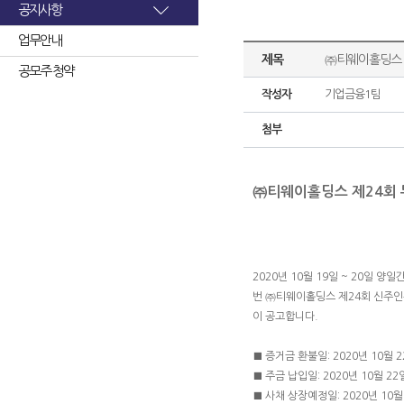
공지사항
업무안내
제목
㈜티웨이홀딩스 
공모주 청약
작성자
기업금융1팀
첨부
㈜티웨이홀딩스 제24회
2020년 10월 19일 ~ 20일
번 ㈜티웨이홀딩스 제24회 신주인수
이 공고합니다.
■ 증거금 환불일: 2020년 10월 
■ 주금 납입일: 2020년 10월 22
■ 사채 상장예정일: 2020년 10월