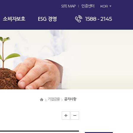
KOR
SITE MAP
인증센터
1588 - 2145
소비자보호
ESG 경영
기업금융
공지사항