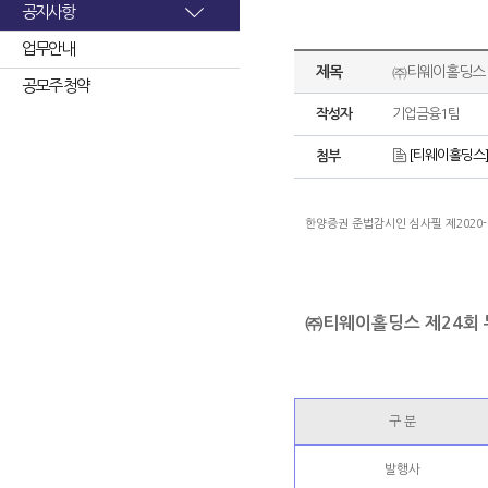
공지사항
업무안내
제목
㈜티웨이홀딩스 
공모주 청약
작성자
기업금융1팀
[티웨이홀딩스]투
첨부
한양증권 준법감시인 심사필 제2020-005호 
㈜티웨이홀딩스 제24회
구 분
발행사