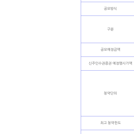
공모방식
구분
공모예정금액
신주인수권증권 예정행사가액
청약단위
최고 청약한도