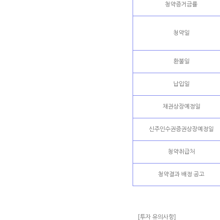
청약증거금률
청약일
환불일
납입일
채권상장예정일
신주인수권증권상장예정일
청약취급처
청약결과 배정 공고
[투자 유의사항]