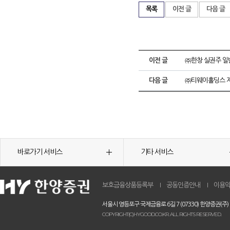
목록
이전 글
다음 글
이전 글
㈜한창 실권주 일
다음 글
㈜티웨이홀딩스 제
바로가기 서비스
기타 서비스
보호금융상품등록부
공동인증안내
이용
서울시 영등포구 국제금융로 6길 7 (07330) 한양증권(주)
COPYRIGHT(C)HYGOOD.CO.KR. ALL RIGHTS RESERVED.