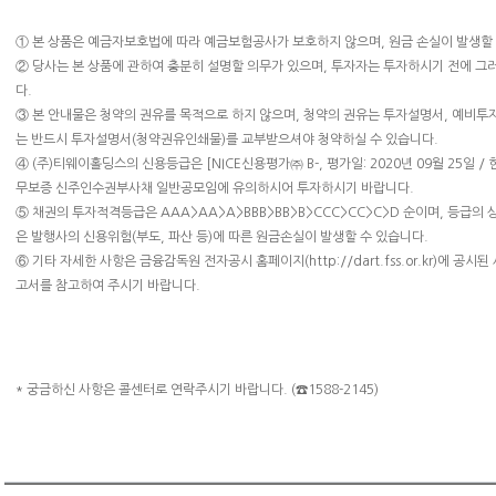
① 본 상품은 예금자보호법에 따라 예금보험공사가 보호하지 않으며, 원금 손실이 발생할 
② 당사는 본 상품에 관하여 충분히 설명할 의무가 있으며, 투자자는 투자하시기 전에 그
다.
③ 본 안내물은 청약의 권유를 목적으로 하지 않으며, 청약의 권유는 투자설명서, 예비
는 반드시 투자설명서(청약권유인쇄물)를 교부받으셔야 청약하실 수 있습니다.
④ (주)티웨이홀딩스의 신용등급은 [NICE신용평가㈜ B-, 평가일: 2020년 09월 25일 / 한
무보증 신주인수권부사채 일반공모임에 유의하시어 투자하시기 바랍니다.
⑤ 채권의 투자적격등급은 AAA>AA>A>BBB>BB>B>CCC>CC>C>D 순이며, 등급의 상
은 발행사의 신용위험(부도, 파산 등)에 따른 원금손실이 발생할 수 있습니다.
⑥ 기타 자세한 사항은 금융감독원 전자공시 홈페이지(http://dart.fss.or.kr)에 
고서를 참고하여 주시기 바랍니다.
* 궁금하신 사항은 콜센터로 연락주시기 바랍니다. (☎1588-2145)