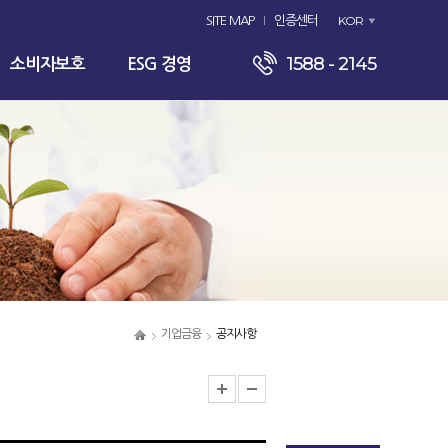
KOR
SITE MAP
인증센터
1588 - 2145
소비자보호
ESG 경영
기업금융
공지사항