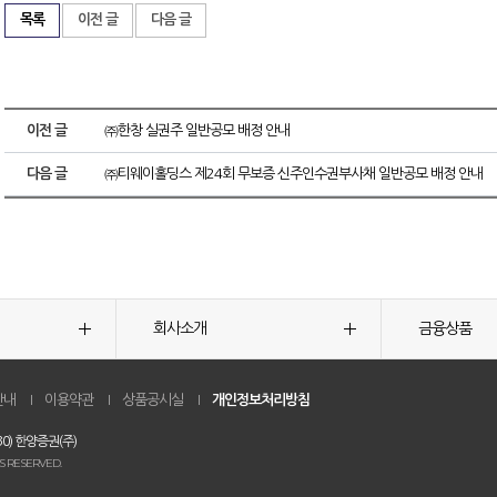
목록
이전 글
다음 글
이전 글
㈜한창 실권주 일반공모 배정 안내
다음 글
㈜티웨이홀딩스 제24회 무보증 신주인수권부사채 일반공모 배정 안내
회사소개
금융상품
안내
이용약관
상품공시실
개인정보처리방침
0) 한양증권(주)
S RESERVED.