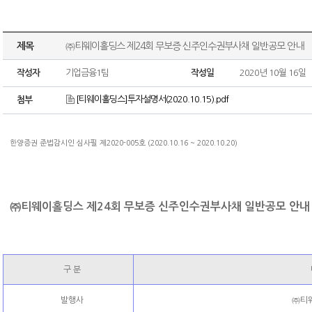
제목
㈜티웨이홀딩스 제24회 무보증 신주인수권부사채 일반공모 안내
작성자
기업금융1팀
작성일
2020년 10월 16일
[티웨이홀딩스]투자설명서(2020.10.15).pdf
첨부
한양증권 준법감시인 심사필 제2020-005호 (2020.10.16 ~ 2020.10.20)
㈜티웨이홀딩스 제24회 무보증 신주인수권부사채 일반공모 안내
구 분
발행사
㈜티