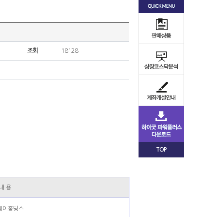
조회
18128
TOP
내 용
웨이홀딩스