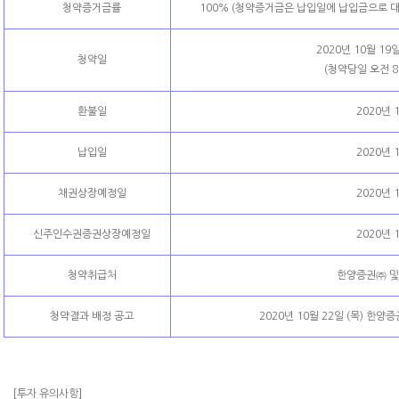
청약증거금률
100% (청약증거금은 납입일에 납입금으로 
2020년 10월 19일
청약일
(청약당일 오전 
환불일
2020년 1
납입일
2020년 1
채권상장예정일
2020년 1
신주인수권증권상장예정일
2020년 1
청약취급처
한양증권㈜ 및
청약결과 배정 공고
2020년 10월 22일 (목) 한
[투자 유의사항]