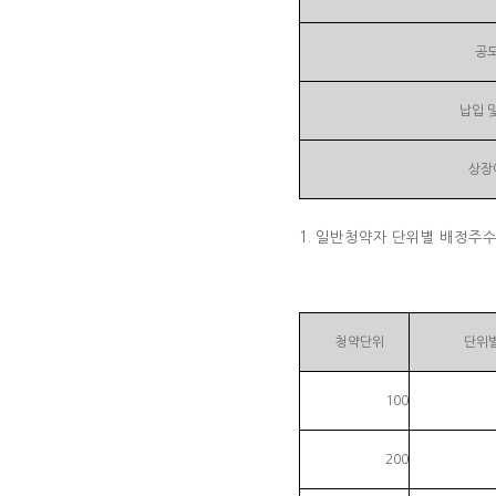
공
납입 
상장
1. 일반청약자 단위별 배정주
청약단위
단위
100
200