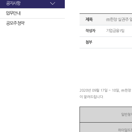
공지사항
업무안내
제목
㈜한창 실권주 
공모주 청약
작성자
기업금융1팀
첨부
2020년 09월 17일 ~ 18일,
이 알려드립니다.
일반청
하이일드