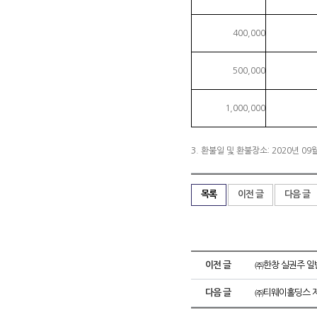
400,000
500,000
1,000,000
3. 환불일 및 환불장소: 2020년 0
목록
이전 글
다음 글
이전 글
㈜한창 실권주 일
다음 글
㈜티웨이홀딩스 제