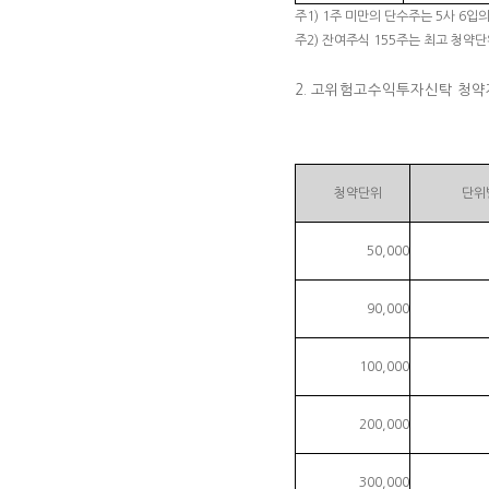
주1) 1주 미만의 단수주는 5사 6입
주2) 잔여주식 155주는 최고 청약
2. 고위험고수익투자신탁 청약
청약단위
단위
50,000
90,000
100,000
200,000
300,000