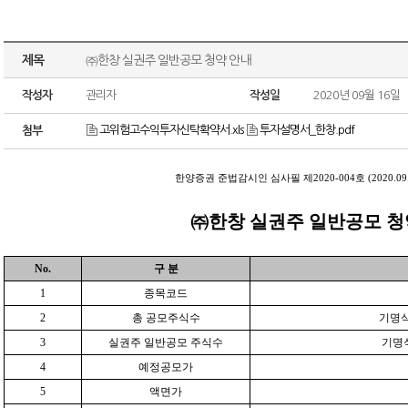
제목
㈜한창 실권주 일반공모 청약 안내
작성자
관리자
작성일
2020년 09월 16일
고위험고수익투자신탁확약서.xls
투자설명서_한창.pdf
첨부
한양증권 준법감시인 심사필 제2020-004호 (2020.09.16
㈜한창 실권주 일반공모 청
No.
구 분
1
종목코드
2
총 공모주식수
기명식 
3
실권주 일반공모 주식수
기명식
4
예정공모가
5
액면가