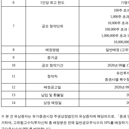
6
1인당 최고 한도
기명식
100주 초
1,000주 초과
10,000주 초과
7
공모 청약단위
100,000주 초과 
1,000,000주 초과 
10,000,0
8
배정방법
일반배정 (고위
9
증거금
10
공모 청약기간
2020년 09월 
유진투자
11
청약처
증권사별 복수청
12
배정공고일
2020년 
13
납입 및 환불일
2
14
상장 예정일
2
※ 본 건 유상증자는 유가증권시장 주권상장법인의 유상증자에 해당되므로, 「증권 인
거하여, 고위험고수익투자신탁 총 배정분은 전체 일반공모주식수의 10%를 배정하기로