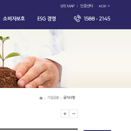
KOR
SITE MAP
인증센터
1588 - 2145
소비자보호
ESG 경영
기업금융
공지사항