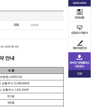
조회
20469
~2020.09.18)
약 안내
내 용
TOP
㈜한창 (A005110)
보통주식 32,000,000주
 보통주식 1,852,104주
821원
500원