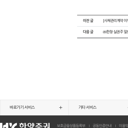
이전 글
[사채관리계약 이
다음 글
㈜한창 실권주 일
바로가기 서비스
기타 서비스
보호금융상품등록부
공동인증안내
이용