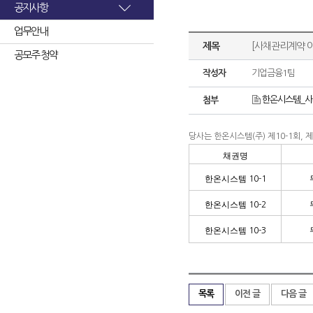
공지사항
업무안내
제목
[사채관리계약 
공모주 청약
작성자
기업금융1팀
한온시스템_사
첨부
당사는 한온시스템
(
주
)
제
10-1
회
,
제
채권명
한온시스템
10-1
한온시스템
10-2
한온시스템
10-3
목록
이전 글
다음 글