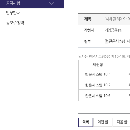
공지사항
업무안내
제목
[사채관리계약 
공모주 청약
작성자
기업금융1팀
한온시스템_사
첨부
당사는 한온시스템
(
주
)
제
10-1
회
,
제
채권명
한온시스템
10-1
한온시스템
10-2
한온시스템
10-3
목록
이전 글
다음 글