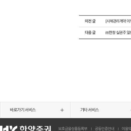
이전 글
[사채관리계약 이
다음 글
㈜한창 실권주 일
바로가기 서비스
기타 서비스
보호금융상품등록부
공동인증안내
이용