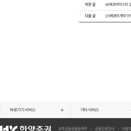
이전 글
㈜에코마이스터 실
다음 글
[사채관리계약 이
바로가기 서비스
기타 서비스
보호금융상품등록부
공동인증안내
이용