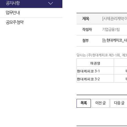
공지사항
업무안내
제목
[사채관리계약 
공모주 청약
작성자
기업금융1팀
현대케피코_사채
첨부
당사는
(
주
)
현대케피코 제
3-1
회
,
제
3
채권명
현대케피코
3-1
현대케피코
3-2
목록
이전 글
다음 글