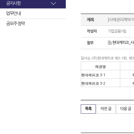
공지사항
업무안내
제목
[사채관리계약 
공모주 청약
작성자
기업금융1팀
현대케피코_사채
첨부
당사는
(
주
)
현대케피코 제
3-1
회
,
제
3
채권명
현대케피코
3-1
현대케피코
3-2
목록
이전 글
다음 글