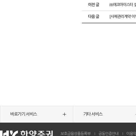
이전 글
㈜에코마이스터 실
다음 글
[사채관리계약 이
바로가기 서비스
기타 서비스
보호금융상품등록부
공동인증안내
이용