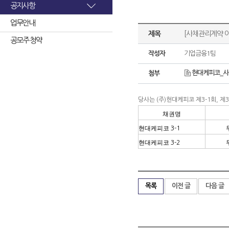
공지사항
업무안내
제목
[사채관리계약 
공모주 청약
작성자
기업금융1팀
현대케피코_사채
첨부
당사는
(
주
)
현대케피코 제
3-1
회
,
제
3
채권명
현대케피코
3-1
현대케피코
3-2
목록
이전 글
다음 글