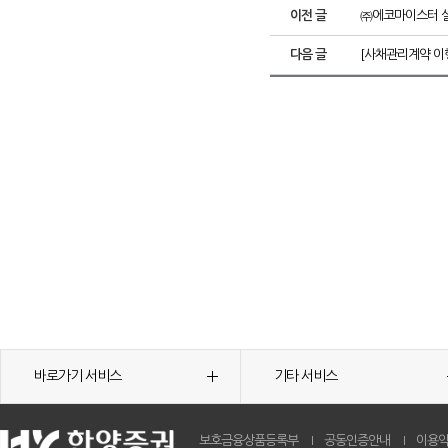
이전 글
㈜에코마이스터 실
다음 글
[사채관리계약 이
바로가기 서비스
기타 서비스
보호금융상품등록부
공동인증안내
이용