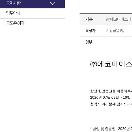
공지사항
업무안내
제목
㈜에코마이스터 
공모주 청약
작성자
기업금융1팀
첨부
㈜
에코마이스
항상 한양증권을 이용해주
2020년 07월 09일 ~
청약자 여러분께 감사드리며
* 납입 및 환불일 : 2020년 