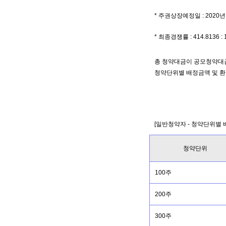
* 주권상장예정일 : 2020년 
* 최종경쟁률 : 414.8136 : 
총 청약대금이 공모청약대금
청약단위별 배정금액 및 환
[일반청약자 - 청약단위별 
청약단위
100주
200주
300주