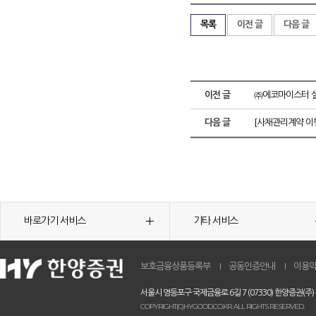
목록
이전 글
다음 글
이전 글
㈜에코마이스터 
다음 글
[사채관리계약 이
바로가기 서비스
기타 서비스
보호금융상품등록부
공동인증안내
이용
서울시 영등포구 국제금융로 6길 7 (07330) 한양증권(주)
COPYRIGHT(C)HYGOOD.CO.KR. ALL RIGHTS RESERVED.