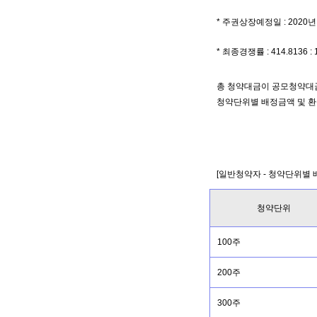
* 주권상장예정일 : 2020년 
* 최종경쟁률 : 414.8136 : 
총 청약대금이 공모청약대금
청약단위별 배정금액 및 환
[일반청약자 - 청약단위별 
청약단위
100주
200주
300주