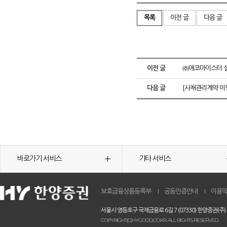
목록
이전 글
다음 글
이전 글
㈜에코마이스터 
다음 글
[사채관리계약 이
바로가기 서비스
기타 서비스
보호금융상품등록부
공동인증안내
이용
서울시 영등포구 국제금융로 6길 7 (07330) 한양증권(주)
COPYRIGHT(C)HYGOOD.CO.KR. ALL RIGHTS RESERVED.