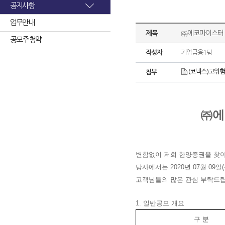
공지사항
업무안내
제목
㈜에코마이스터 
공모주 청약
작성자
기업금융1팀
(코넥스)고위험
첨부
㈜에
변함없이 저희 한양증권을 찾
당사에서는 2020년 07월 09
고객님들의 많은 관심 부탁드립
1. 일반공모 개요
구 분