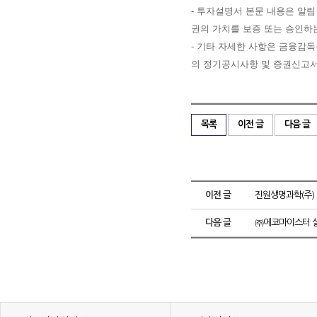
- 투자설명서 본문 내용은 알
권의 가치를 보증 또는 승인하
- 기타 자세한 사항은 금융감독원 
의 정기공시사항 및 증권신고서
목록
이전 글
다음 글
이전 글
진원생명과학(주)
다음 글
㈜에코마이스터 실