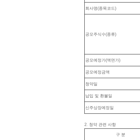
회사명(종목코드)
공모주식수(종류)
공모예정가(액면가)
공모예정금액
청약일
납입 및 환불일
신주상장예정일
2. 청약 관련 사항
구 분