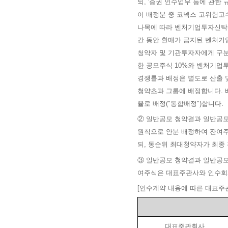
되, '증권 인수업무 등에 관한
이 배정분 중 코넥스 고위험고수
나목에 따라 벤처기업투자신탁(
간 동안 환매가 금지된 벤처기
청약자 및 기관투자자에게 구
한 공모주식 10%와 벤처기업
경쟁률과 배정은 별도로 산출 
청약초과 그룹에 배정합니다. 
율로 배정("통합배정")합니다.
②
일반공모 청약결과 일반공모
원칙으로 안분 배정하여 잔여
되, 동순위 최대청약자가 최종
③ 일반공모 청약결과 일반공
여주식은 대표주관사와 인수회
[인수계약 내용에 따른 대표주
대표주관회사