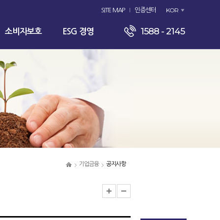
KOR
SITE MAP
인증센터
1588 - 2145
소비자보호
ESG 경영
기업금융
공지사항