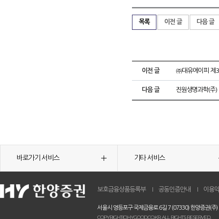
목록
이전 글
다음 글
이전 글
㈜대유에이피 제
다음 글
진원생명과학(주)
바로가기 서비스
기타 서비스
보호금융상품등록부
공동인증안내
이용
서울시 영등포구 국제금융로 6길 7 (07330) 한양증권(주)
COPYRIGHT(C)HYGOOD.CO.KR. ALL RIGHTS RESERVED.