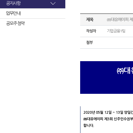
공지사항
업무안내
제목
㈜대유에이피 제
공모주 청약
작성자
기업금융1팀
첨부
㈜대
2020년 05월 12일 ~ 13일
㈜대유에이피 제3회 신주인수권부사채
합니다.