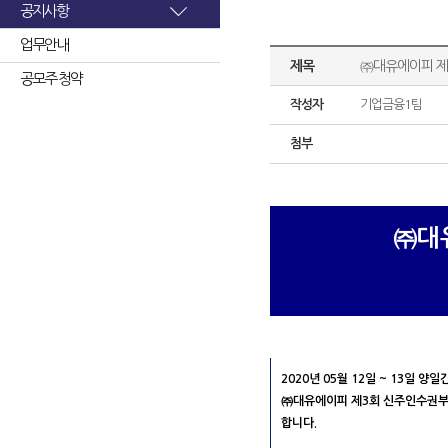
공지사항
업무안내
제목
㈜대유에이피 제
공모주 청약
작성자
기업금융1팀
첨부
㈜대
2020년 05월 12일 ~ 13일
㈜대유에이피 제3회 신주인수권부사채
합니다.