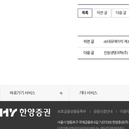
목록
이전 글
다음 글
이전 글
㈜대유에이피 제
다음 글
진원생명과학(주)
바로가기 서비스
기타 서비스
보호금융상품등록부
공동인증안내
이용
서울시 영등포구 국제금융로 6길 7 (07330) 한양증권(주)
COPYRIGHT(C)HYGOOD.CO.KR. ALL RIGHTS RESERVED.