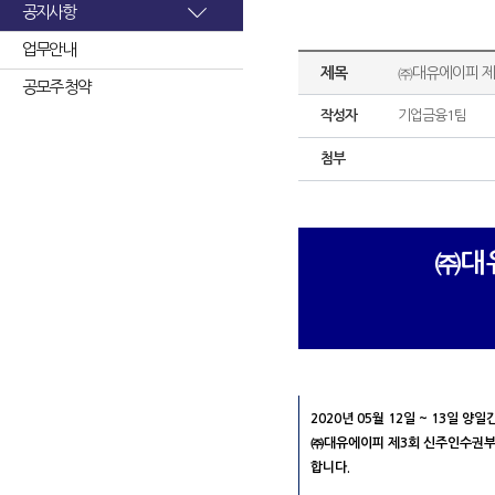
공지사항
업무안내
제목
㈜대유에이피 제
공모주 청약
작성자
기업금융1팀
첨부
㈜대
2020년 05월 12일 ~ 13일
㈜대유에이피 제3회 신주인수권부사채
합니다.