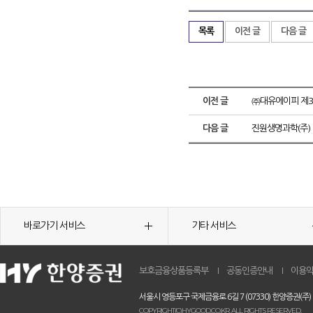
목록
이전 글
다음 글
이전 글
㈜대유에이피 제
다음 글
진원생명과학(주)
바로가기 서비스
기타 서비스
보호금융상품등록부
공동인증안내
이용
서울시 영등포구 국제금융로 6길 7 (07330) 한양증권(주)
COPYRIGHT(C)HYGOOD.CO.KR. ALL RIGHTS RESERVED.