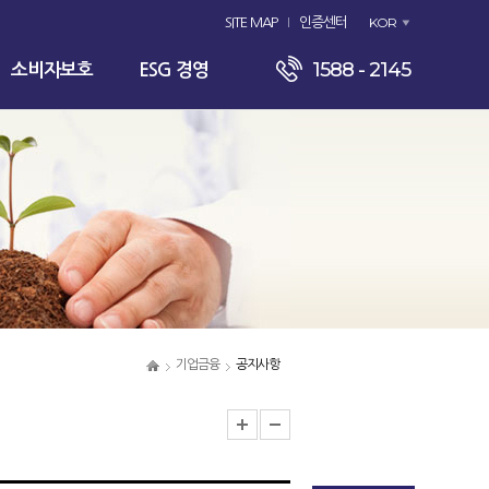
KOR
SITE MAP
인증센터
1588 - 2145
소비자보호
ESG 경영
기업금융
공지사항