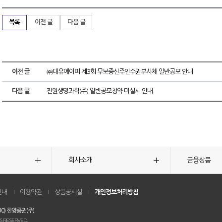
목록
이전 글
다음 글
이전 글
㈜대유에이피 제3회 무보증신주인수권부사채 일반공모 안내
다음 글
진원생명과학(주) 일반공모청약 미실시 안내
회사소개
금융상품
안내
이용약관
상품공시실
개인정보처리방침
0) 한양증권(주)
S RESERVED.