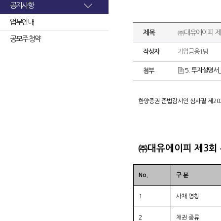
공지사항
업무안내
제목
㈜대유에이피 제
공모주 청약
작성자
기업금융1팀
5. 투자설명서
첨부
한양증권 준법감시인 심사필 제2020-00
㈜대유에이피 제3회
No.
구 분
1
사채 명칭
2
채권 종류