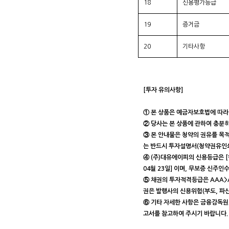
18
신용평가등급
19
증거금
20
기타사항
[투자 유의사항]
① 본 상품은 예금자보호법에 따라
② 당사는 본 상품에 관하여 충분
③ 본 안내물은 청약의 권유를 목
는 반드시 투자설명서(청약권유인쇄
④ (주)대유에이피의 신용등급은 [한
04월 23일] 이며, 무보증 신
⑤ 채권의 투자적격등급은 AAA>AA
권은 발행사의 신용위험(부도, 파산
⑥ 기타 자세한 사항은 금융감독원 전
고서를 참고하여 주시기 바랍니다.