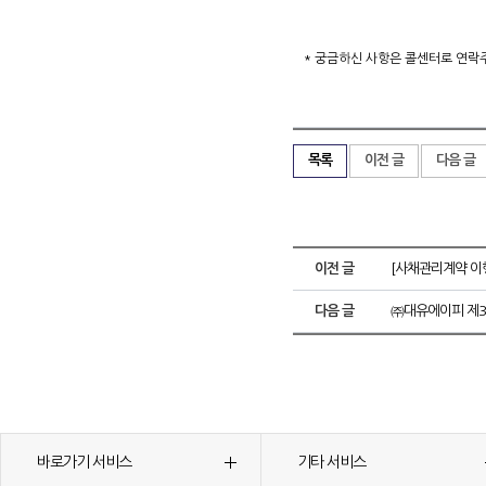
* 궁금하신 사항은 콜센터로 연락주시
목록
이전 글
다음 글
이전 글
[사채관리계약 이
다음 글
㈜대유에이피 제3
바로가기 서비스
기타 서비스