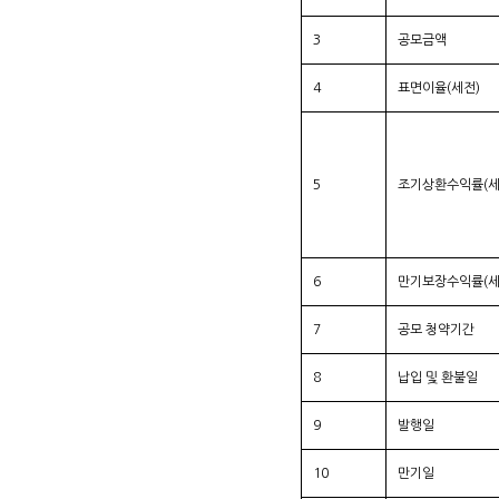
3
공모금액
4
표면이율(세전)
5
조기상환수익률(세
6
만기보장수익률(세
7
공모 청약기간
8
납입 및 환불일
9
발행일
10
만기일