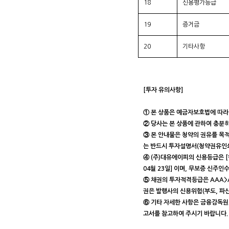
18
신용평가등급
19
증거금
20
기타사항
[투자 유의사항]
① 본 상품은 예금자보호법에 따라
② 당사는 본 상품에 관하여 충분
③ 본 안내물은 청약의 권유를 목
는 반드시 투자설명서(청약권유인쇄
④ (주)대유에이피의 신용등급은 [한
04월 23일] 이며, 무보증 신
⑤ 채권의 투자적격등급은 AAA>AA
권은 발행사의 신용위험(부도, 파산
⑥ 기타 자세한 사항은 금융감독원 전
고서를 참고하여 주시기 바랍니다.