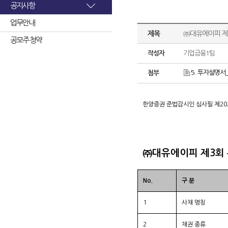
공지사항
업무안내
제목
㈜대유에이피 제
공모주 청약
작성자
기업금융1팀
5. 투자설명서
첨부
한양증권 준법감시인 심사필 제2020-00
㈜대유에이피 제3회
No.
구 분
1
사채 명칭
2
채권 종류