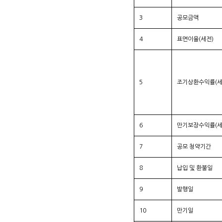
3
공모금액
4
표면이율(세전)
5
조기상환수익률(세
6
만기보장수익률(세
7
공모 청약기간
8
납입 및 환불일
9
발행일
10
만기일