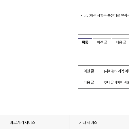
* 궁금하신 사항은 콜센터로 연락주시
목록
이전 글
다음 글
이전 글
[사채관리계약 이
다음 글
㈜대유에이피 제3
바로가기 서비스
기타 서비스