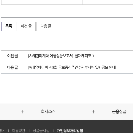
목록
이전 글
다음 글
이전 글
[사채관리계약 이행상황보고서] 현대케피코 3
다음 글
㈜대유에이피 제3회 무보증신주인수권부사채 일반공모 안내
회사소개
금융상품
안내
이용약관
상품공시실
개인정보처리방침