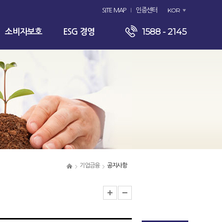
KOR
SITE MAP
인증센터
1588 - 2145
소비자보호
ESG 경영
기업금융
공지사항