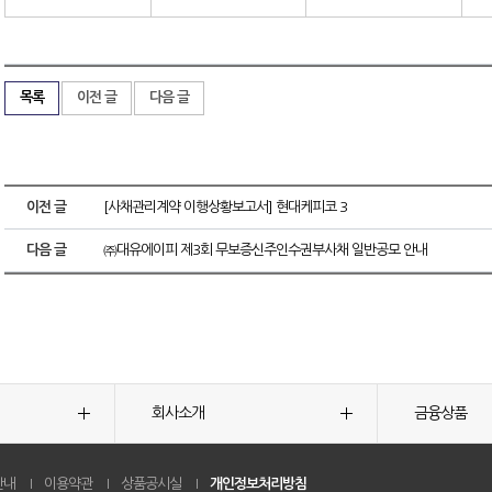
목록
이전 글
다음 글
이전 글
[사채관리계약 이행상황보고서] 현대케피코 3
다음 글
㈜대유에이피 제3회 무보증신주인수권부사채 일반공모 안내
회사소개
금융상품
안내
이용약관
상품공시실
개인정보처리방침