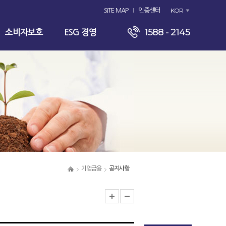
KOR
SITE MAP
인증센터
1588 - 2145
소비자보호
ESG 경영
기업금융
공지사항