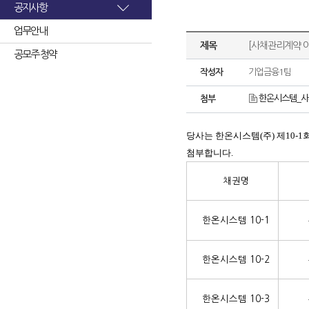
공지사항
업무안내
제목
[사채관리계약 
공모주 청약
작성자
기업금융1팀
한온시스템_사
첨부
당사는 한온시스템(주) 제10-1
첨부합니다.
채권명
한온시스템 10-1
한온시스템 10-2
한온시스템 10-3