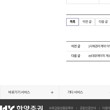
목록
이전 글
다음 글
이전 글
[사채관리계약 이
다음 글
㈜대유에이피 제
바로가기 서비스
기타 서비스
보호금융상품등록부
공동인증안내
이용