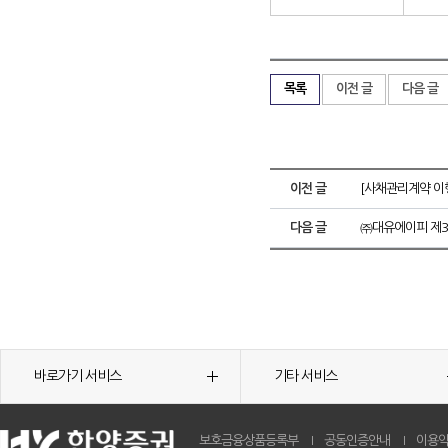
목록
이전 글
다음 글
이전 글
[사채관리계약 이
다음 글
㈜대유에이피 제
바로가기 서비스
기타 서비스
보호금융상품등록부
공동인증안내
이용