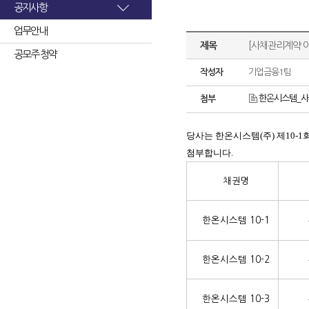
공지사항
업무안내
제목
[사채관리계약 
공모주 청약
작성자
기업금융1팀
한온시스템_사
첨부
당사는 한온시스템(주) 제10-1
첨부합니다.
채권명
한온시스템 10-1
한온시스템 10-2
한온시스템 10-3