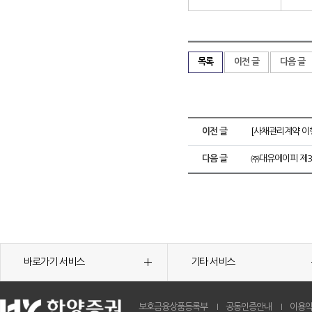
목록
이전 글
다음 글
이전 글
[사채관리계약 이
다음 글
㈜대유에이피 제
바로가기 서비스
기타 서비스
보호금융상품등록부
공동인증안내
이용