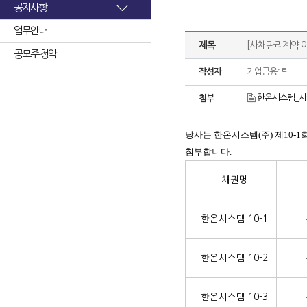
공지사항
업무안내
제목
[사채관리계약 
공모주 청약
작성자
기업금융1팀
한온시스템_사
첨부
당사는 한온시스템(주) 제10-1
첨부합니다.
채권명
한온시스템 10-1
한온시스템 10-2
한온시스템 10-3